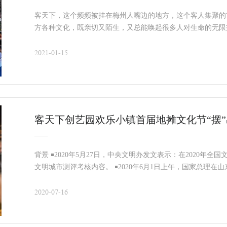
客天下，这个频频被挂在梅州人嘴边的地方，这个客人集聚的
方各种文化，既亲切又陌生，又总能唤起很多人对生命的无限
乐。 刚刚进入2021年，就又遇到了新冠疫情这个“热词”，
时光，最适合逛逛那些停留在时间里的欢乐，延续欢乐的故事
2021-01-15
客天下创艺园欢乐小镇首届地摊文化节“摆
背景 ￭2020年5月27日，中央文明办发文表示：在2020
文明城市测评考核内容。 ￭2020年6月1日上午，国家总理
岗位的重要来源，是人间的烟火，和“
2020-07-16