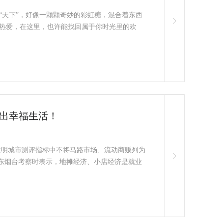
“天下”，好像一颗颗奇妙的彩虹糖，混合着东西
热爱，在这里，也许能找回属于你时光里的欢
疫情防控也不能放松。不管春夏秋冬，午后慢悠悠的
，走遍世
”出幸福生活！
年全国文明城市测评指标中不将马路市场、流动商贩列为
在山东烟台考察时表示，地摊经济、小店经济是就业