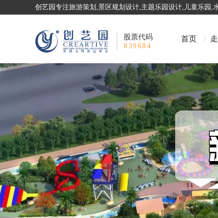
创艺园专注旅游策划,景区规划设计,主题乐园设计,儿童乐园
股票代码
首页
/
走
839684