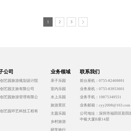
1
2
3
子公司
业务领域
联系我们
创艺园旅游规划设计院
亲子乐园
前台座机：0755-82469891
创艺园文旅有限公司
室内乐园
业务座机：0755-83953601
创艺园旅游管理有限公
水上乐园
业务手机：19875349551
旅游景区
业务邮箱：cyy2008@163.com
创艺园环艺科技工程有
主题乐园
公司地址：深圳市福田区彩田路
中银大厦B座14层
乡村旅游
研学旅行