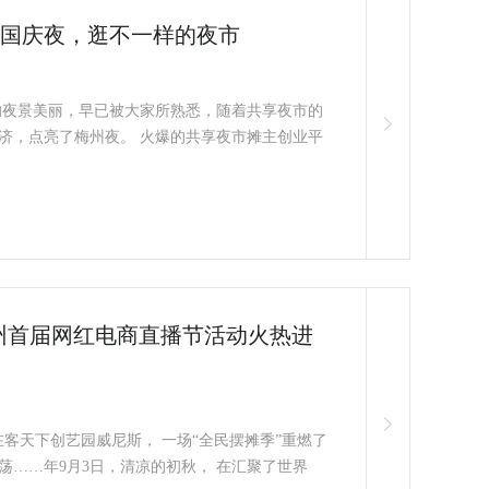
国庆夜，逛不一样的夜市
的夜景美丽，早已被大家所熟悉，随着共享夜市的
济，点亮了梅州夜。 火爆的共享夜市摊主创业平
州首届网红电商直播节活动火热进
客天下创艺园威尼斯， 一场“全民摆摊季”重燃了
……年9月3日，清凉的初秋， 在汇聚了世界